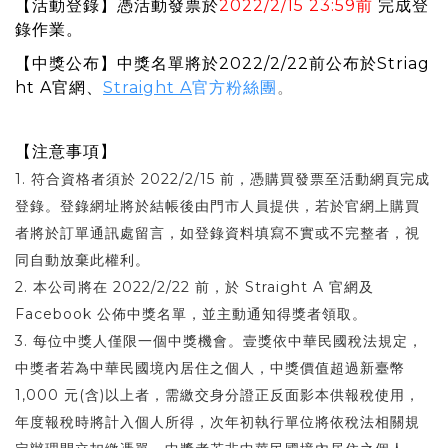
2022/2/15 23:
59
前
【活動登錄】憑活動發票於
完成登
錄作業。
【中獎公布】中獎名單將於2022/2/22前公布於Striag
ht A官網、
Straight A
官方粉絲團
。
【注意事項】
1. 符合資格者須於 2022/2/15 前，憑購買發票至活動網頁完成
登錄。登錄網址將於結帳後由門市人員提供，若於官網上購買
者將於訂單通訊處留言，如登錄資料填寫不實或不完整者，視
同自動放棄此權利。
2. 本公司將在 2022/2/22 前，於 Straight A 官網及
Facebook 公佈中獎名單，並主動通知得獎者領取。
3. 每位中獎人僅限一個中獎機會。壹獎依中華民國稅法規定，
中獎者若為中華民國境內居住之個人，中獎價值超過新臺幣
1,000 元(含)以上者，需繳交身分證正反面影本供報稅使用，
年度報稅時將計入個人所得，次年初執行單位將依稅法相關規