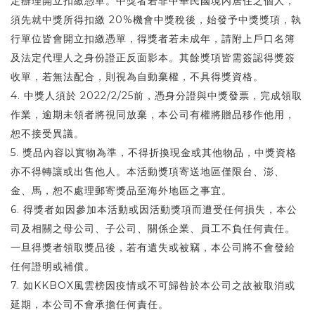
定辦理開立扣繳憑單。中獎者若非中華民國境內居住之個人，
須先就中獎所得扣繳 20%機會中獎稅後，始發予中獎獎項，執
行單位皆會開立扣繳憑單，得獎者若未成年，請附上戶口名簿
及法定代理人之身份證正反面影本。其餘獎項皆需簽認得獎簽
收單，若無法配合，則視為自動棄權，不具得獎資格。
4. 中獎人須於 2022/2/25前，憑身分證與中獎發票，完成領取
作業，逾期未領者將視同放棄，本公司有權將贈品移作他用，
恕不接受異議。
5. 獎品內容以實物為準，不得折換現金或其他物品，中獎資格
亦不得轉讓或出售他人。本活動獎項寄送地區僅限台、澎、
金、馬，恕不處理郵寄獎品至海外地區之事宜。
6. 得獎者如因參加本活動或因活動獎項而遭受任何損失，本公
司及相關之母公司、子公司、關係企業、員工不負任何責任。
一旦得獎者領取獎品後，若有遺失或被竊，本公司將不會發給
任何證明或補償。
7. 如KKBOX風雲榜因疫情或不可歸咎於本公司之故被取消或
延期，本公司不會承擔任何責任。