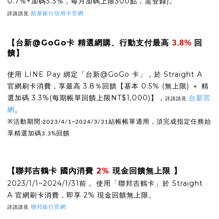
0.7%+加碼3.3%，每月加碼上限300點，需登錄)。
詳請請見
凱基銀行信用卡官網
【台新@GoGo卡 精選網購、行動支付最高
回
3.8%
饋】
使用 LINE Pay 綁定「台新@GoGo 卡」，於 Straight A
官網刷卡消費，享最高 3.8％回饋【基本 0.5% (無上限) ＋ 精
選加碼 3.3%(每期帳單回饋上限NT$1,000)】，
台新官
詳請請見
網
。
※
活動期間
結帳帳單適用，須完成指定任務始
:2023/4/1~2024/3/31
享精選加碼
回饋
3.3%
【聯邦吉鶴卡 國內消費
2%
現金回饋無上限 】
2023/1/1~2024/1/31前， 使用「聯邦吉鶴
卡」於 Straight
A 官網刷卡消費，即享 2% 現金回饋無上限。
詳請請見
聯邦銀行官網