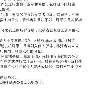
稿作品進行宣傳、展示和傳播，包括但不限於重
人格權。
人利用，無須另行通知投稿者或取得其同意，亦無
讓與主辦單位，投稿者並承諾不對主辦單位及其授權
獎資格及追回所得獎項，投稿者並應就主辦單位或
籍人士需負擔 10% 之稅額;非本國國民且居留、
替代)供核對用，且須列入個人所得，得獎者若未成
不得轉換、轉讓或折換現金。
相關稽核事務，蒐集之個人資料如報名有關文件所
以合理方式進行處理及利用。投稿者就其個人資料依
若選擇不提供相關個人資料或所提供資料不完全或不
本次活動組織方。
動網站最終公告之說明為準。