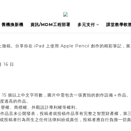
舊機換新機
資訊/MDM⼯程部署
多元支付
課堂教學軟
d 筆記線上徵稿。分享你在 iPad 上使用 Apple Pencil 創作
月 16 日
含 15 個以上中文字符數，圖片中需包含一張實拍的創作設備＋作品。
似度過高的作品。
名譽權、商標權、外觀設計專利權等權利。
原創作品且未公開發表，投稿者就投稿作品享有完整之智慧財產權，第
或投稿者行為而生之任何法律糾紛或責任，投稿者應自行負擔一切