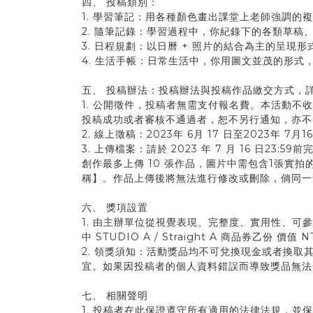
四、 投稿類別：
1. 學習筆記：用各種顏色畫出課堂上老師強調的
2. 隨筆記錄：學習過程中，你紀錄下的各類草稿
3. 日程規劃：以日曆 + 照片的結合為主的呈現
4. 生活手帳：日常生活中，你用圖文並茂的形
五、 投稿辦法：投稿辦法與投稿作品繳交方式，詳見活動網站公告
1. 公開徵件，投稿者無需支付報名費。本活動
投稿成功或者審核不通過者，恕不另行通知，亦不
2. 線上徵稿：2023年 6月 17 日至202
3. 上傳檔案：請於 2023 年 7 月 16 日
創作最多上傳 10 張作品，圖片中需包含1張實
稱】。作品上傳後將無法進行修改或刪除，倘同一
六、 獎項設置
1. 由主辦單位從視覺表現、完整度、實用性、可參考
中 STUDIO A / Straight A 商品券乙份 價值 N
2. 領獎須知：活動獎品均不可兌換現金或者換
宜。如果因投稿者的個人資料錯誤而導致獎品無法
七、 相關聲明
1. 投稿者在此保證遵守所有適用的法律法規，