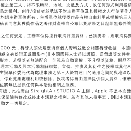
位授權之第三人，得不限時間、地域、次數及方式，以任何形式利用投
品之權利。創作/投稿者並承諾不對主辦單位及其授權之人行使著作
產權均歸主辦單位所有，主辦單位就獲獎作品有權自由利用或授權第三
稿者同意其獲獎作品之著作財產權自公布比賽結果之日起即無條件
辦法之任何規定，主辦單位得逕行取消評選資格，已獲獎者，則取消得
1,000 元，得獎人須依規定填寫個人資料並繳交相關得獎收據，本國
中獎人須繳交身份證正反面影本(非本國國籍人士得以護照、居留證等文件
影本。若得獎者無法配合，則視為自動棄權，不具得獎資格。贈品
於辦理本活動及與本活動相關聯繫、宣傳、推廣及其衍生之授權或其他
主辦單位委託代為處理事務之第三人於前述目的適用之期間與地區
、停止蒐集處理利用或刪除。投稿者得自由選擇提供個人資料，惟
單位將無法提供任何與本活動相關之服務。
. 的商標，此推廣由 StraightA / STUDIO A 主辦，Apple 不是
，並保留隨時修改或終止本活動之權利。若有其他未盡事宜，則以本活
活動之一切規定。