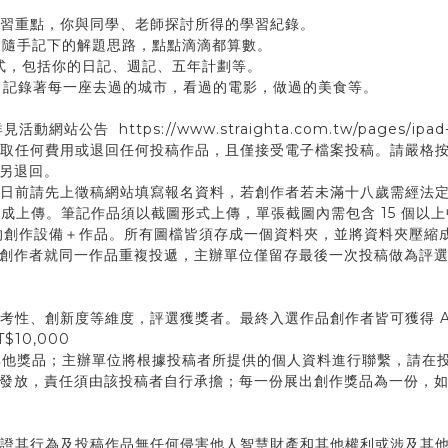
複習重點，你與同學、老師探討所得的學習紀錄。
、隨手記下的解題思路，點點滴滴都算數。
形式，包括你的日記、週記、五年計劃等。
式，記錄著每一座去過的城市，看過的電影，做過的美食等。
 https://www.straighta.com.tw/pages/ipad-
不收取任何費用或退回任何投稿作品，且僅接受電子檔案投稿。請嚴格
另退回。
3年 7月16日前請先上徵稿網站填寫報名資料，若創作者若未滿十八歲需
23:59前完成上傳。筆記作品須以截圖形式上傳，單張截圖內需包含 15
拍的創作設備＋作品。所有圖檔皆須存成一個資料夾，並將資料夾壓縮成.
創作者就同一作品重複投遞，主辦單位僅留存最後一次投稿做為評
性、創新度等維度，評選獲獎者。最終入選作品創作者皆可獲得 App S
T$10,000
取其他獎品；主辦單位將根據投稿者所提供的個人資料進行聯繫，請在
發放，責任須由該投稿者自行承擔；每一份展出創作獎品為一份，如果
並保證其行為及投稿作品無任何侵害他人智慧財產和其他權利或涉及其