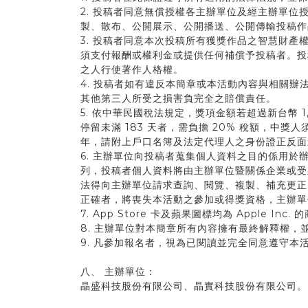
2. 投稿者同意無償授權各主辦單位及經主辦單
製、散布、公開展示、公開播送、公開傳輸投稿作
3. 投稿者同意本次投稿所有獲獎作品之智慧財
須支付報酬或權利金或提供任何補償予投稿者。投
之人行使著作人格權。
4. 投稿者如有違反本簡章或本活動內容與相關
其他第三人所受之損害負完全之賠償責任。
5. 依中華民國稅法規定，獎項金額若超過新台幣 
停留未滿 183 天者，需負擔 20% 稅額，
年，請附上戶口名簿及法定代理人之身份證正反面
6. 主辦單位向投稿者蒐集個人資料之目的係用
列，投稿者個人資料將由主辦單位暨關係企業或受
法得向主辦單位請求查詢、閱覽、複製、補充更正
正確者，將喪失本活動之參加或得獎資格，主辦
7. App Store 卡及蘋果圖標均為 Apple Inc
8. 主辦單位對本簡章所有內容擁有最終解釋權
9. 凡參加報名者，視為已閱讀並完全同意遵守本
八、 主辦單位：
晶盛科技股份有限公司、晶實科技股份有限公司。