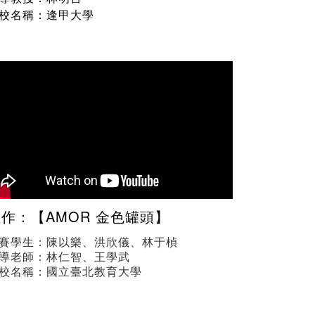
校名稱：逢甲大學
作：【AMOR 金色罐頭】
賽學生：陳以樂、洪欣儀、林于楨
導老師：林仁智、王學武
校名稱：國立臺北教育大學