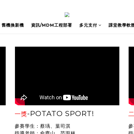
舊機換新機
資訊/MDM⼯程部署
多元支付
課堂教學軟
-
POTATO SPORT!
一獎
參賽學生：蔡瑀、葉司淇
參
指導老師：俞齊山、范丙林
指