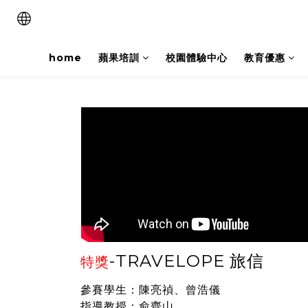
home
蘋果培訓
校園體驗中心
教育優惠
-
TRAVELOPE 旅信
特獎
參賽學生：陳亮禎、曾浩儀
指導教授：俞齊山