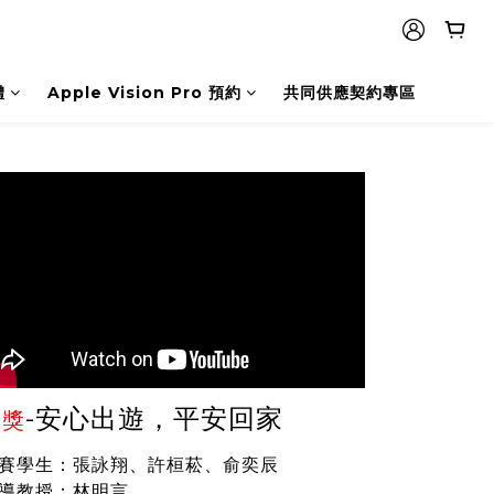
體
Apple Vision Pro 預約
共同供應契約專區
-
安心出遊，平安回家
二獎
賽學生：張詠翔、許桓菘、俞奕辰
導教授：林明言