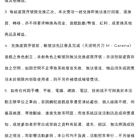
做其他補償。
3. 每組虛寶序號限兌換乙次。本次獎項一經兌換即無法進行回復、退換
貨、轉移，亦不得要求轉換為現金、遊戲點數/幣值、紅利，或更換其他
商品及權益。
4. 兌換虛寶序號前，帳號須先註冊及完成《天涯明月刀 M - Garena》
遊戲之角色創立，未創角色之帳號則無法兌換虛寶序號；亦須預留虛寶存
放之空間，如因空間不足導致系統發送失敗、無法發送、物品消失或因獎
項未於期限內領取使用者，則不另作補償或補發獎項。
5. 如有任何因手機、平板、電腦、網路、電話、技術或不可歸責於本活
動主辦單位之事由，若因觸犯遊戲規章遭受凍結處份、個人線路不穩、伺
服器維護、導致斷線、連接失敗等問題，而使系統誤送活動訊息或得獎通
知，或使參加者所寄出或登錄之資料有延遲、遺失、錯誤、無法辨識或毀
損之情況，而影響活動參與，本公司均不負責，活動照常舉行，不另做補