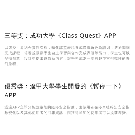
三等獎：成功大學《Class Quest》APP
以虛擬世界結合實體課程，轉化課堂表現養成遊戲角色為誘因，透過闖關
完成課程，培養並激勵學生自主學習與合作完成課題等能力，學生也可以
發揮創意，設計並提出遊戲新內容，讓學習成為一堂有趣並富挑戰性的奇
幻旅程。
優秀獎：逢甲大學學生開發的《暫停一下》
APP
透過APP立即分析該路段的臨停安全指數，讓使用者在停車後得知安全指
數變化以及其他使用者的回報資訊，讓獲得通知的使用者可以提前應變。