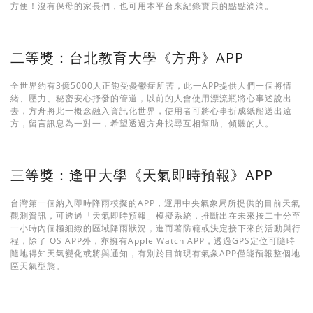
方便！沒有保母的家長們，也可用本平台來紀錄寶貝的點點滴滴。
二等獎：台北教育大學《方舟》APP
全世界約有3億5000人正飽受憂鬱症所苦，此一APP提供人們一個將情
緒、壓力、秘密安心抒發的管道，以前的人會使用漂流瓶將心事述說出
去，方舟將此一概念融入資訊化世界，使用者可將心事折成紙船送出遠
方，留言訊息為一對一，希望透過方舟找尋互相幫助、傾聽的人。
三等獎：逢甲大學《天氣即時預報》APP
台灣第一個納入即時降雨模擬的APP，運用中央氣象局所提供的目前天氣
觀測資訊，可透過「天氣即時預報」模擬系統，推斷出在未來按二十分至
一小時內個極細緻的區域降雨狀況，進而著防範或決定接下來的活動與行
程，除了iOS APP外，亦擁有Apple Watch APP，透過GPS定位可隨時
隨地得知天氣變化或將與通知，有別於目前現有氣象APP僅能預報整個地
區天氣型態。