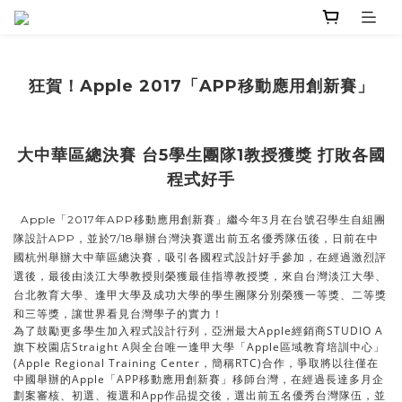
狂賀！Apple 2017「APP移動應用創新賽」
大中華區總決賽
台5學生團隊1教授獲獎 打敗各國
程式好手
Apple「2017年APP移動應用創新賽」繼今年3月在台號召學生自組團
隊設計APP，並於7/18舉辦台灣決賽選出前五名優秀隊伍後，日前在中
國杭州舉辦大中華區總決賽，吸引各國程式設計好手參加，在經過激烈評
選後，最後由淡江大學教授則榮獲最佳指導教授獎，來自台灣淡江大學、
台北教育大學、逢甲大學及成功大學的學生團隊分別榮獲一等獎、二等獎
和三等獎，讓世界看見台灣學子的實力！
為了鼓勵更多學生加入程式設計行列，亞洲最大Apple經銷商STUDIO A
旗下校園店Straight A與全台唯一逢甲大學「Apple區域教育培訓中心」
(Apple Regional Training Center，簡稱RTC)合作，爭取將以往僅在
中國舉辦的Apple「APP移動應用創新賽」移師台灣，在經過長達多月企
劃案審核、初選、複選和App作品提交後，選出前五名優秀台灣隊伍，並