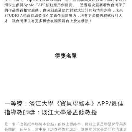
灣學生參與Apple「APP移動應用創新賽」，透過這次競賽看到台灣學子
的作品覺得相當感動，也深刻感受他們對程式設計的熱情與創意，未來
STUDIO A也會持續發揮企業責任與影響力，培育更多優秀程式設計人
才，讓台灣學生有更多機會在國際舞台上發光發熱！
得獎名單
一等獎：淡江大學《寶貝聯絡本》APP/最佳
指導教師獎：淡江大學潘孟鉉教授
是一個「改善紙本聯絡本缺點」的線上聯絡本，目前主要是聯繫保母與家
長間的一個平台，當中多了許多彈性的設計，讓保母與家長之間的溝通更