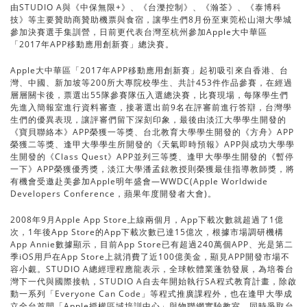
由STUDIO A與《中保無限+》、《台濼控制》、《瀚荃》、《泰博科
技》等主要贊助商贊助機票與食宿，讓學生們8月份至東莞松山湖大學城
參加決賽選手集訓營，日前更代表台灣至杭州參加Apple大中華區
「2017年APP移動應用創新賽」總決賽。
Apple大中華區「2017年APP移動應用創新賽」起初吸引來自香港、台
灣、中國、新加坡等200所大專院校學生、共計453件作品參賽，在經過
層層關卡後，票選出55隊參賽隊伍入選總決賽，比賽現場，每隊學生們
先進入簡報室進行資料審查，接著選出前9名在評審前進行答辯，台灣學
生們的優異表現，讓評審們留下深刻印象，最後由淡江大學學生開發的
《寶貝聯絡本》APP榮獲一等獎、台北教育大學學生開發的《方舟》APP
榮獲二等獎、逢甲大學學生所開發的《天氣即時預報》APP與成功大學學
生開發的《Class Quest》APP並列三等獎、逢甲大學學生開發的《暫停
一下》APP榮獲優秀獎，淡江大學潘孟鉉教授則榮獲最佳指導教師獎，將
有機會受邀赴美參加Apple明年盛會—WWDC(Apple Worldwide
Developers Conference，蘋果年度開發者大會)。
2008年9月Apple App Store上線兩個月，App下載次數就超過了1億
次，1年後App Store的App下載次數已達15億次，根據市場調研機構
App Annie數據顯示，目前App Store已有超過240萬個APP、光是第二
季iOS用戶在App Store上就消費了近100億美金，顯見APP開發市場不
容小覷。STUDIO A總經理程應龍表示，全球軟體業蓬勃發展，為培養台
灣下一代與國際接軌，STUDIO A自去年開始執行SA程式教育計畫，除啟
動一系列「Everyone Can Code」等程式推廣課程外，也在逢甲大學成
立全台首間「Apple授權區域培訓中心」與物聯網實驗教室，同時爭取台