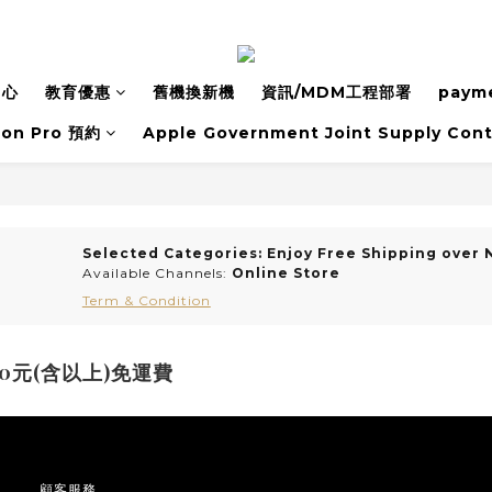
中心
教育優惠
舊機換新機
資訊/MDM⼯程部署
payme
ion Pro 預約
Apple Government Joint Supply Cont
Selected Categories: Enjoy Free Shipping over 
Available Channels:
Online Store
Term & Condition
0元(含以上)免運費
顧客服務