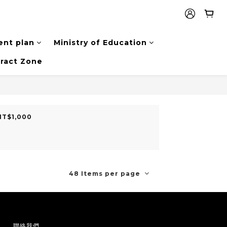
nt plan
Ministry of Education
ract Zone
NT$1,000
48 Items per page
聯絡我們