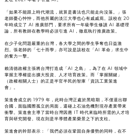
「如果不能跟上時代潮流，就算是書法也只能走向沒落。」張
老師憂心忡忡，而他所屬的淡江大學也心有戚戚焉。該校在 20
年時成立了 AI 推廣部門，要求所有一年級學生修讀 AI 基礎理
論，所有教師在教學時必須引進 AI，徹底執行推廣政策。
在少子化問題嚴重的台灣，各大學之間的學生爭奪也日益激
烈。張老師的「七十而學」亦可說是該校在「AI 革命」求生中
的奮力一擊。
賴清德政權主張將台灣打造成「AI 之島」，為了在 AI 領域中
掌握主導權提出擴大投資、人才培育政策。而「掌握關鍵」
（政權相關人士）的正是半官半民的智庫「資訊工業策進
會」。
策進會成立的 1979 年，此時台灣正處於黑暗期，不僅退出聯
合國，面臨國際孤立的局面，還碰上石油危機對現存產業帶來
衝擊。策進會主導了當時台灣因應 IT 時代來臨時所需的人才培
育與研究開發。現在則是半導體產業榮景之下的支柱。
策進會的幹部表示：「我們必須在鞏固自身優勢的同時，在不