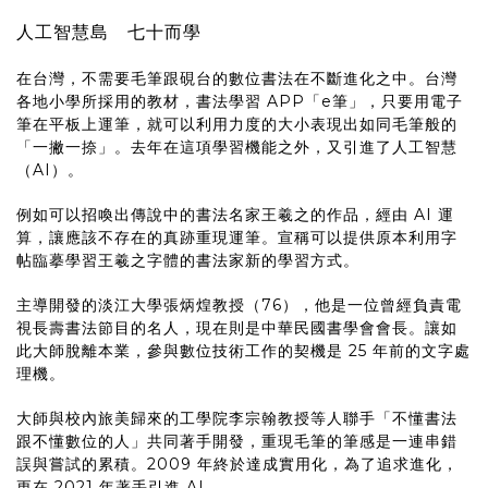
人工智慧島 七十而學
在台灣，不需要毛筆跟硯台的數位書法在不斷進化之中。台灣
各地小學所採用的教材，書法學習 APP「e筆」，只要用電子
筆在平板上運筆，就可以利用力度的大小表現出如同毛筆般的
「一撇一捺」。去年在這項學習機能之外，又引進了人工智慧
（AI）。
例如可以招喚出傳說中的書法名家王羲之的作品，經由 AI 運
算，讓應該不存在的真跡重現運筆。宣稱可以提供原本利用字
帖臨摹學習王羲之字體的書法家新的學習方式。
主導開發的淡江大學張炳煌教授（76），他是一位曾經負責電
視長壽書法節目的名人，現在則是中華民國書學會會長。讓如
此大師脫離本業，參與數位技術工作的契機是 25 年前的文字處
理機。
大師與校內旅美歸來的工學院李宗翰教授等人聯手「不懂書法
跟不懂數位的人」共同著手開發，重現毛筆的筆感是一連串錯
誤與嘗試的累積。2009 年終於達成實用化，為了追求進化，
更在 2021 年著手引進 AI。