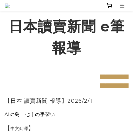
日本讀賣新聞 e筆
報導
prev
next
prev
next
【日本 讀賣新聞 報導】2026/2/1
AIの島 七十の手習い
【
】
中文翻譯