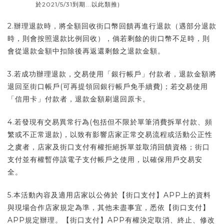
於2021/5/31到期...以此類推)
2.辦理退款時，將全額回收街口幣回饋再進行退款（遇部分退款
時，則會按照退款比例回收），倘若剩餘的街口幣不足時，則
會從退款金額中扣除後再返還剩餘之退款金額。
3.若成功辦理退款，交易使用「銀行帳戶」付款者，退款金額將
退回至街口帳戶(可再提領回銀行帳戶免手續費)；若交易使用
「信用卡」付款者，退款金額刷退回原卡。
4.若發現有交易異常行為(包括但不限於單筆消費拆單付款、頻
繁或不正常退款)，以致有影響店家正常交易流程或活動公正性
之虞者，店家及街口支付有權拒絕拆單並取消回饋資格；街口
支付並有權暫停該電子支付帳戶之使用，以確保用戶交易安
全。
5.本活動內容及適用店家以公佈於【街口支付】APP上的資料
與現場合作店家規定為準，其他未盡事宜，悉依【街口支付】
APP規定辦理。【街口支付】APP有權決定取消、終止、修改