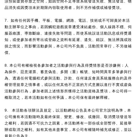
須預留虛寶存放之空間，如因空間不足導致系統發送失敗、無法發送、物
品消失或因獎項未於期限內領取使用者，則不另作補償或補發獎項。
7. 如有任何因手機、平板、電腦、網路、電話、技術或不可歸責於本活
動主辦單位之事由，若因觸犯遊戲規章遭受凍結處份、個人線路不穩、伺
服器維護、導致斷線、連接失敗等問題，而使系統誤送活動訊息或得獎通
知，或使參加者所寄出或登錄之資料有延遲、遺失、錯誤、無法辨識或毀
損之情況，而影響活動參與，本公司均不負責，活動照常舉行，不另做補
償。
8. 本公司有權檢視各參加者之活動參與行為及得獎情形是否涉嫌例：人
為操作、惡意灌票、蓄意偽造、多開（重）帳號、短時間異常多筆參與行
為、透過任何電腦程式參與活動、詐欺、任何違反會員系統服務合約及停
權管理規章之情事者，或以任何其他不正當的方式意圖以進行不實或虛偽
活動參與行為，參加者因上述情形所獲得之活動資格及獎項，本公司得一
概取消之，若本活動如有任何爭議，本公司保有最終解釋權。
9. 本活動各項辦法及規定，以活動網站公告及本公司官方說明為準，本
公司擁有本活動隨時及最終保留、變更、修改、或撤回、取消獎項發送等
之權利，若因遇不可抗力之因素，本活動將有一部份或全部暫停、延後舉
辦或取消之權利。如有其他未盡事宜，本公司有權隨時補充或修正，並以
最新公告為主。