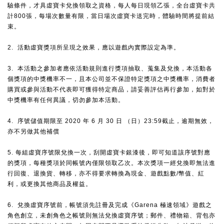
驗條件，才具虛寶卡兌換領取之資格，每人每日現領乙張，全台虛寶卡共
計800張，每場次數量有限，當日場次虛寶卡送完時，體驗時間將提前結
束。
2. 活動虛寶獎項所呈現之效果，應以遊戲內實際設定為準。
3. 本活動之參加者應依活動規則進行獎項抽取、蒐集及兌換，本活動各
個獎項的中獎機率不一，且本公司並不保證特定獎項之中獎機率，消費者
購買或參與活動不代表即可獲得特定商品，請妥善評估再行參加，如對於
中獎機率有任何異議，切勿參加本活動。
4. 序號儲值期限至 2020 年 6 月 30 日 （日）23:59截止，逾期無效，
亦不另做其他補償
5. 每組虛寶序號限兌換一次，刮開虛寶卡銀漆後，即可知道該序號對應
的獎項，每種獎項於同帳號內僅限領取乙次。本次獎項一經兌換即無法進
行回復、退換貨、轉移，亦不得要求轉換為現金、遊戲點數/幣值、紅
利，或更換其他商品及權益。
6. 兌換虛寶序號前，帳號須先註冊及完成《Garena 極速領域》遊戲之
角色創立，未創角色之帳號則無法兌換虛寶序號；郵件、禮物箱、背包亦