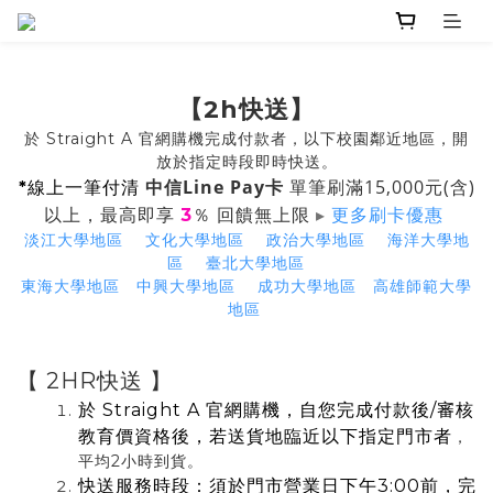
【2h快送】
於 Straight A 官網購機完成付款者，以下校園鄰近地區，開
放於指定時段即時快送。
中信Line Pay卡
單筆刷滿15,000元(含)
*
線上一筆付清
以上，最高即享
％ 回饋無上限
▸
3
更多刷卡優惠
淡江大學地區
文化大學地區
政治大學地區
海洋大學地
區
臺北大學地區
東海大學地區
中興大學地區
成功大學地區
高雄師範大學
地區
【 2HR快送 】
於 Straight A 官網購機，自您完成付款後/審核
教育價資格後，若送貨地臨近以下指定門市者
，
平均2小時到貨。
快送服務時段：須於門市營業日下午3:00前，完