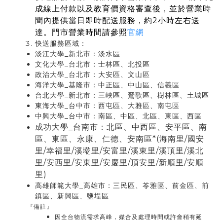
成線上付款以及教育價資格審查後，並於營業時
間內提供當日即時配送服務，約2小時左右送
達。門市營業時間請參照
官網
快送服務區域：
淡江大學_新北市：淡水區
文化大學_台北市：士林區、北投區
政治大學_
台北市：大安區、文山區
海洋大學_基隆市：中正區、中山區、信義區
台北大學_新北市：三峽區、鶯歌區、樹林區、土城區
東海大學_台中市：西屯區、大雅區、南屯區
中興大學_台中市：南區、中區、北區、東區、西區
成功大學_台南市：北區、中西區、安平區、南
區、東區、永康、仁德、安南區*(海南里/國安
里/幸福里/溪墘里/安富里/溪東里/溪頂里/溪北
里/安西里/安東里/安慶里/頂安里/新順里/安順
里)
高雄師範大學_高雄市：
三民區、苓雅區、前金區、前
鎮區、新興區、鹽埕區
『備註』
因全台物流需求高峰，媒合及處理時間或許會稍有延