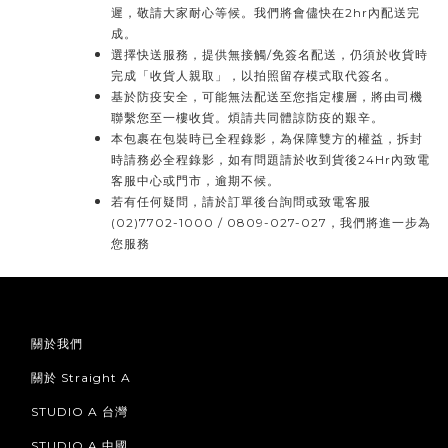
遲，敬請大家耐心等候。我們將會儘快在2hr內配送完
成。
選擇快送服務，提供無接觸/免簽名配送，仍須於收貨時
完成「收貨人親取」，以拍照留存模式取代簽名。
基於防疫安全，可能無法配送至您指定樓層，將由司機
聯繫您至一樓收貨。煩請共同體諒防疫的艱辛。
本包裹在包裝時已全程錄影，為保障雙方的權益，拆封
時請務必全程錄影，如有問題請於收到貨後24Hr內致電
客服中心或門市，逾期不候。
若有任何疑問，請於訂單後台詢問或致電客服
(02)7702-1000 / 0809-027-027，我們將進一步為
您服務
關於我們
關於 Straight A
STUDIO A 台灣
STUDIO A 中國