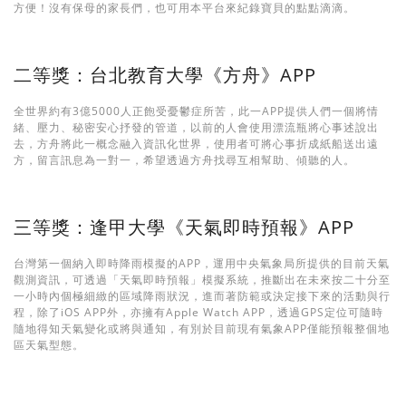
方便！沒有保母的家長們，也可用本平台來紀錄寶貝的點點滴滴。
二等獎：台北教育大學《方舟》APP
全世界約有3億5000人正飽受憂鬱症所苦，此一APP提供人們一個將情
緒、壓力、秘密安心抒發的管道，以前的人會使用漂流瓶將心事述說出
去，方舟將此一概念融入資訊化世界，使用者可將心事折成紙船送出遠
方，留言訊息為一對一，希望透過方舟找尋互相幫助、傾聽的人。
三等獎：逢甲大學《天氣即時預報》APP
台灣第一個納入即時降雨模擬的APP，運用中央氣象局所提供的目前天氣
觀測資訊，可透過「天氣即時預報」模擬系統，推斷出在未來按二十分至
一小時內個極細緻的區域降雨狀況，進而著防範或決定接下來的活動與行
程，除了iOS APP外，亦擁有Apple Watch APP，透過GPS定位可隨時
隨地得知天氣變化或將與通知，有別於目前現有氣象APP僅能預報整個地
區天氣型態。