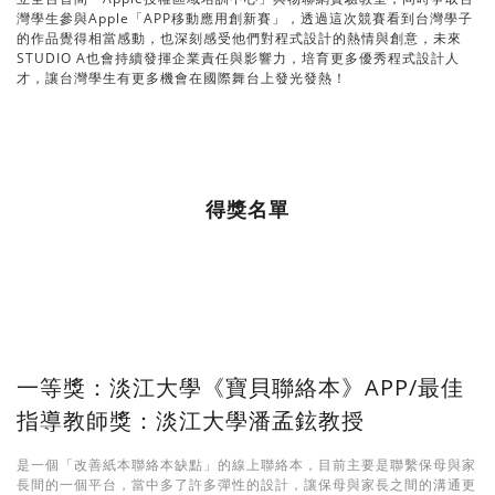
灣學生參與Apple「APP移動應用創新賽」，透過這次競賽看到台灣學子
的作品覺得相當感動，也深刻感受他們對程式設計的熱情與創意，未來
STUDIO A也會持續發揮企業責任與影響力，培育更多優秀程式設計人
才，讓台灣學生有更多機會在國際舞台上發光發熱！
得獎名單
一等獎：淡江大學《寶貝聯絡本》APP/最佳
指導教師獎：淡江大學潘孟鉉教授
是一個「改善紙本聯絡本缺點」的線上聯絡本，目前主要是聯繫保母與家
長間的一個平台，當中多了許多彈性的設計，讓保母與家長之間的溝通更