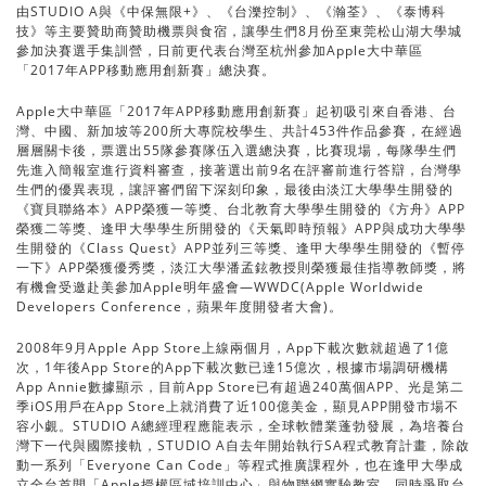
由STUDIO A與《中保無限+》、《台濼控制》、《瀚荃》、《泰博科
技》等主要贊助商贊助機票與食宿，讓學生們8月份至東莞松山湖大學城
參加決賽選手集訓營，日前更代表台灣至杭州參加Apple大中華區
「2017年APP移動應用創新賽」總決賽。
Apple大中華區「2017年APP移動應用創新賽」起初吸引來自香港、台
灣、中國、新加坡等200所大專院校學生、共計453件作品參賽，在經過
層層關卡後，票選出55隊參賽隊伍入選總決賽，比賽現場，每隊學生們
先進入簡報室進行資料審查，接著選出前9名在評審前進行答辯，台灣學
生們的優異表現，讓評審們留下深刻印象，最後由淡江大學學生開發的
《寶貝聯絡本》APP榮獲一等獎、台北教育大學學生開發的《方舟》APP
榮獲二等獎、逢甲大學學生所開發的《天氣即時預報》APP與成功大學學
生開發的《Class Quest》APP並列三等獎、逢甲大學學生開發的《暫停
一下》APP榮獲優秀獎，淡江大學潘孟鉉教授則榮獲最佳指導教師獎，將
有機會受邀赴美參加Apple明年盛會—WWDC(Apple Worldwide
Developers Conference，蘋果年度開發者大會)。
2008年9月Apple App Store上線兩個月，App下載次數就超過了1億
次，1年後App Store的App下載次數已達15億次，根據市場調研機構
App Annie數據顯示，目前App Store已有超過240萬個APP、光是第二
季iOS用戶在App Store上就消費了近100億美金，顯見APP開發市場不
容小覷。STUDIO A總經理程應龍表示，全球軟體業蓬勃發展，為培養台
灣下一代與國際接軌，STUDIO A自去年開始執行SA程式教育計畫，除啟
動一系列「Everyone Can Code」等程式推廣課程外，也在逢甲大學成
立全台首間「Apple授權區域培訓中心」與物聯網實驗教室，同時爭取台