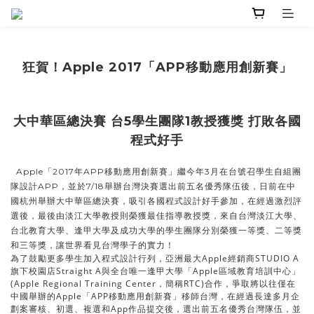
狂賀！Apple 2017「APP移動應用創新賽」
大中華區總決賽
台5學生團隊1教授獲獎 打敗各國
程式好手
Apple「2017年APP移動應用創新賽」繼今年3月在台號召學生自組團
隊設計APP，並於7/18舉辦台灣決賽選出前五名優秀隊伍後，日前在中
國杭州舉辦大中華區總決賽，吸引各國程式設計好手參加，在經過激烈評
選後，最後由淡江大學教授則榮獲最佳指導教授獎，來自台灣淡江大學、
台北教育大學、逢甲大學及成功大學的學生團隊分別榮獲一等獎、二等獎
和三等獎，讓世界看見台灣學子的實力！
為了鼓勵更多學生加入程式設計行列，亞洲最大Apple經銷商STUDIO A
旗下校園店Straight A與全台唯一逢甲大學「Apple區域教育培訓中心」
(Apple Regional Training Center，簡稱RTC)合作，爭取將以往僅在
中國舉辦的Apple「APP移動應用創新賽」移師台灣，在經過長達多月企
劃案審核、初選、複選和App作品提交後，選出前五名優秀台灣隊伍，並