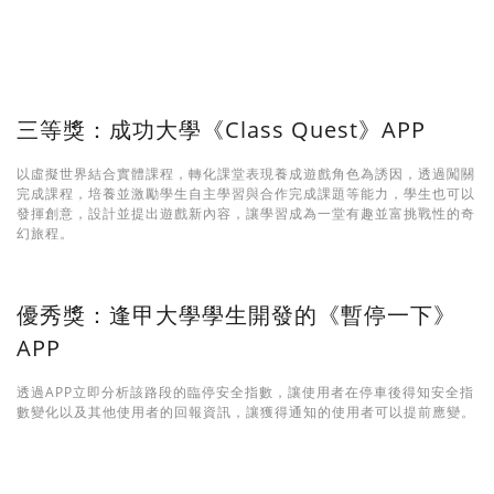
三等獎：成功大學《Class Quest》APP
以虛擬世界結合實體課程，轉化課堂表現養成遊戲角色為誘因，透過闖關
完成課程，培養並激勵學生自主學習與合作完成課題等能力，學生也可以
發揮創意，設計並提出遊戲新內容，讓學習成為一堂有趣並富挑戰性的奇
幻旅程。
優秀獎：逢甲大學學生開發的《暫停一下》
APP
透過APP立即分析該路段的臨停安全指數，讓使用者在停車後得知安全指
數變化以及其他使用者的回報資訊，讓獲得通知的使用者可以提前應變。