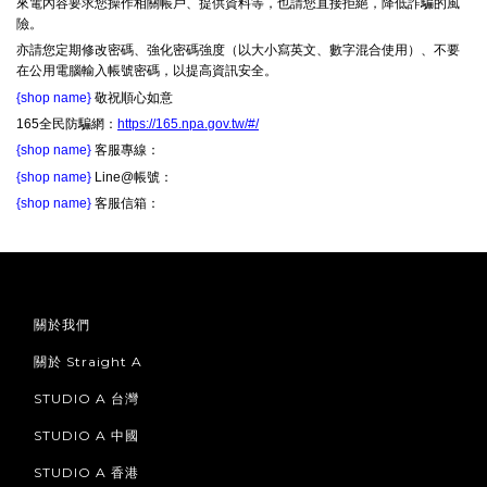
來電內容要求您操作相關帳戶、提供資料等，也請您直接拒絕，降低詐騙的風
險。
亦請您定期修改密碼、強化密碼強度（以大小寫英文、數字混合使用）、不要
在公用電腦輸入帳號密碼，以提高資訊安全。
{shop name}
敬祝順心如意
165全民防騙網：
https://165.npa.gov.tw/#/
{shop name}
客服專線：
{shop name}
Line@帳號：
{shop name}
客服信箱：
關於我們
關於 Straight A
STUDIO A 台灣
STUDIO A 中國
STUDIO A 香港