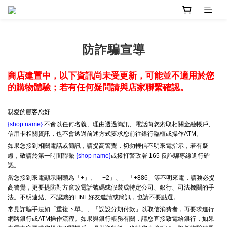
防詐騙宣導
商店建置中，以下資訊尚未受更新，可能並不適用於您
的購物體驗；若有任何疑問請與店家聯繫確認。
親愛的顧客您好
{shop name}
不會以任何名義、理由透過簡訊、電話向您索取相關金融帳戶、
信用卡相關資訊，也不會透過前述方式要求您前往銀行臨櫃或操作ATM。
如果您接到相關電話或簡訊，請提高警覺，切勿輕信不明來電指示，若有疑
慮，敬請於第一時間聯繫
{shop name}
或撥打警政署 165 反詐騙專線進行確
認。
當您接到來電顯示開頭為「+」、「+2」、」「+886」等不明來電，請務必提
高警覺，更要提防對方竄改電話號碼或假裝成特定公司、銀行、司法機關的手
法。不明連結、不認識的LINE好友邀請或簡訊，也請不要點選。
常見詐騙手法如「重複下單」、「誤設分期付款」以取信消費者，再要求進行
網路銀行或ATM操作流程。如果與銀行帳務有關，請您直接致電給銀行，如果